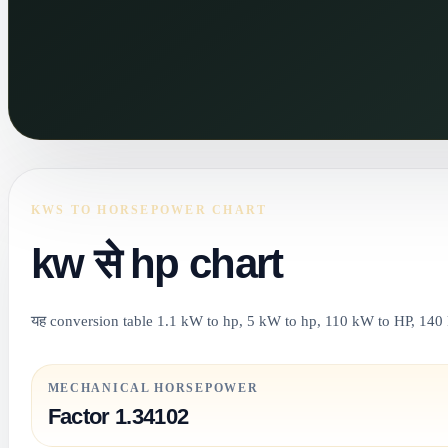
KWS TO HORSEPOWER CHART
kw से hp chart
यह conversion table 1.1 kW to hp, 5 kW to hp, 110 kW to HP, 140 k
MECHANICAL HORSEPOWER
Factor 1.34102