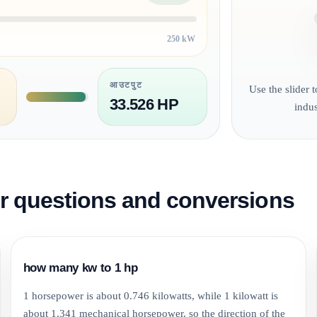
250 kW
आउटपुट
Use the slider 
33.526 HP
indu
questions and conversions
how many kw to 1 hp
1 horsepower is about 0.746 kilowatts, while 1 kilowatt is
about 1.341 mechanical horsepower, so the direction of the