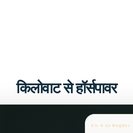
किलोवाट से हॉर्सपावर
KW से HP कैलकुलेटर