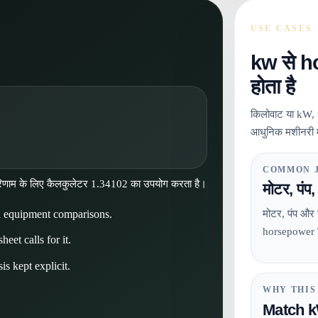
USE CASES
kw से h
होता है
किलोवाट या kW, 
आधुनिक मशीनरी मे
COMMON 
 परिणाम के लिए कैलकुलेटर 1.34102 का उपयोग करता है।
मोटर, पंप,
l equipment comparisons.
मोटर, पंप और 
horsepower 
eet calls for it.
is kept explicit.
WHY THIS
Match k