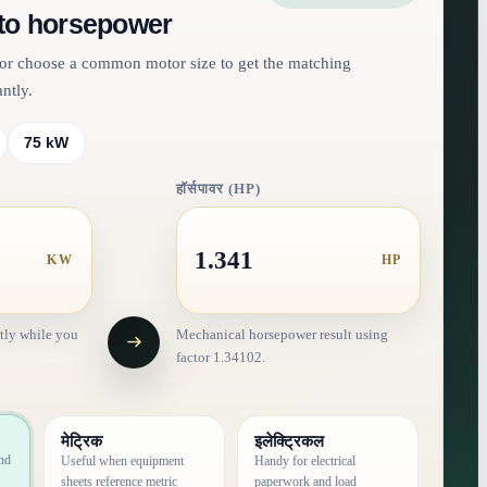
to horsepower
e or choose a common motor size to get the matching
ntly.
75 kW
हॉर्सपावर (HP)
1.341
KW
HP
tly while you
Mechanical horsepower result using
factor 1.34102.
मेट्रिक
इलेक्ट्रिकल
and
Useful when equipment
Handy for electrical
sheets reference metric
paperwork and load