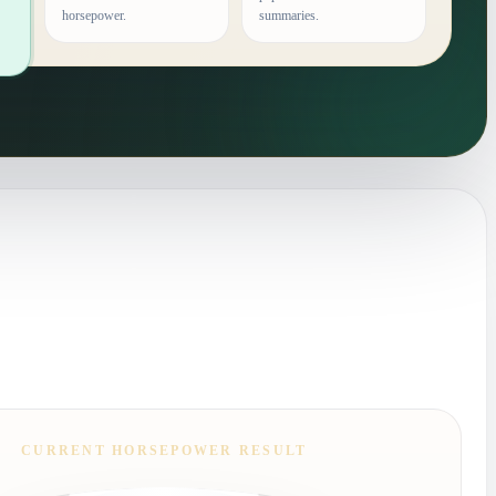
horsepower.
summaries.
CURRENT HORSEPOWER RESULT