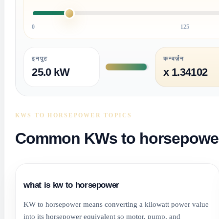
0
125
इनपुट
कन्वर्ज़न
25.0 kW
x 1.34102
KWS TO HORSEPOWER TOPICS
Common KWs to horsepower 
what is kw to horsepower
KW to horsepower means converting a kilowatt power value
into its horsepower equivalent so motor, pump, and