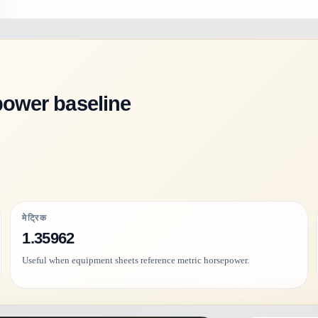
power baseline
मेट्रिक
1.35962
Useful when equipment sheets reference metric horsepower.